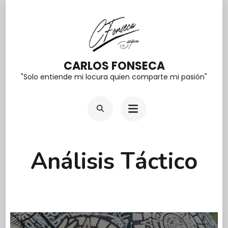
Saltar
al
contenido
(presiona
CARLOS FONSECA
la
"Solo entiende mi locura quien comparte mi pasión"
tecla
Intro)
Análisis Táctico