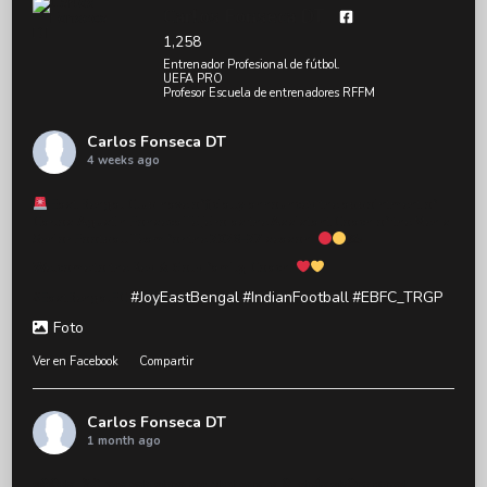
Carlos Fonseca DT
1,258
Entrenador Profesional de fútbol.
UEFA PRO
Profesor Escuela de entrenadores RFFM
Carlos Fonseca DT
4 weeks ago
East Bengal Club have officially announced the appointment of
Carlos Agustin Fonseca Teijeiro as the Assistant Coach of the Men's
Senior Football Team for the 2026–27 season.
✍
Welcome to the Red & Gold family, Coach!
#JoyEastBengal
#IndianFootball
#EBFC_TRGP
#EastBengalFC
Foto
Ver en Facebook
·
Compartir
Carlos Fonseca DT
1 month ago
অফিসিয়াল : ইস্ট বেঙ্গল ক্লাব আনন্দের সঙ্গে ঘোষণা করছে যে, মি. কার্লোস আগুস্তিন ফনসেকা