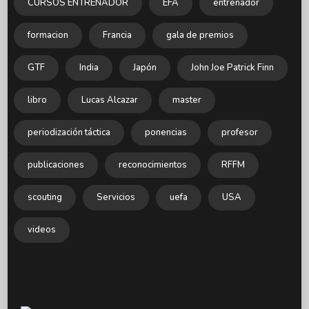
CURSOS ENTRENADOR
EFA
entrenador
formacion
Francia
gala de premios
GTF
India
Japón
John Joe Patrick Finn
libro
Lucas Alcazar
master
periodización táctica
ponencias
profesor
publicaciones
reconocimientos
RFFM
scouting
Servicios
uefa
USA
videos